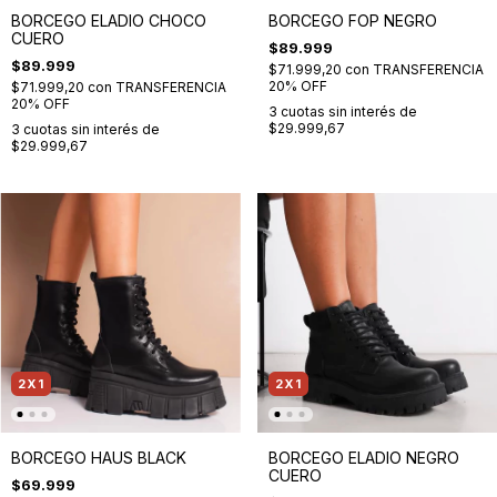
BORCEGO ELADIO CHOCO
BORCEGO FOP NEGRO
CUERO
$89.999
$89.999
$71.999,20
con
TRANSFERENCIA
20% OFF
$71.999,20
con
TRANSFERENCIA
20% OFF
3
cuotas sin interés de
$29.999,67
3
cuotas sin interés de
$29.999,67
2X1
2X1
BORCEGO HAUS BLACK
BORCEGO ELADIO NEGRO
CUERO
$69.999