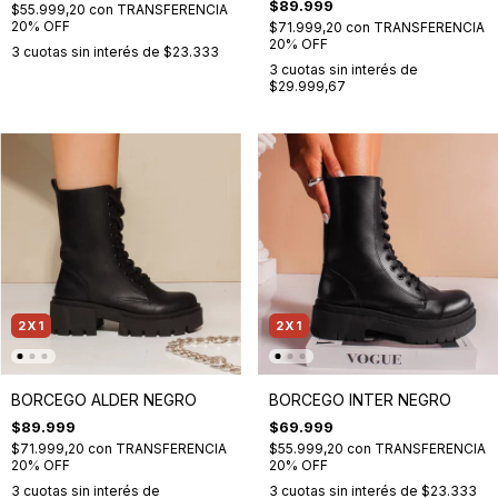
$89.999
$55.999,20
con
TRANSFERENCIA
20% OFF
$71.999,20
con
TRANSFERENCIA
20% OFF
3
cuotas sin interés de
$23.333
3
cuotas sin interés de
$29.999,67
2X1
2X1
BORCEGO ALDER NEGRO
BORCEGO INTER NEGRO
$89.999
$69.999
$71.999,20
con
TRANSFERENCIA
$55.999,20
con
TRANSFERENCIA
20% OFF
20% OFF
3
cuotas sin interés de
3
cuotas sin interés de
$23.333