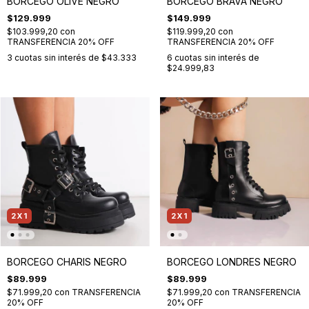
BORCEGO OLIVE NEGRO
BORCEGO BRAVA NEGRO
$129.999
$149.999
$103.999,20
con
$119.999,20
con
TRANSFERENCIA 20% OFF
TRANSFERENCIA 20% OFF
3
cuotas sin interés de
$43.333
6
cuotas sin interés de
$24.999,83
2X1
2X1
BORCEGO CHARIS NEGRO
BORCEGO LONDRES NEGRO
$89.999
$89.999
$71.999,20
con
TRANSFERENCIA
$71.999,20
con
TRANSFERENCIA
20% OFF
20% OFF