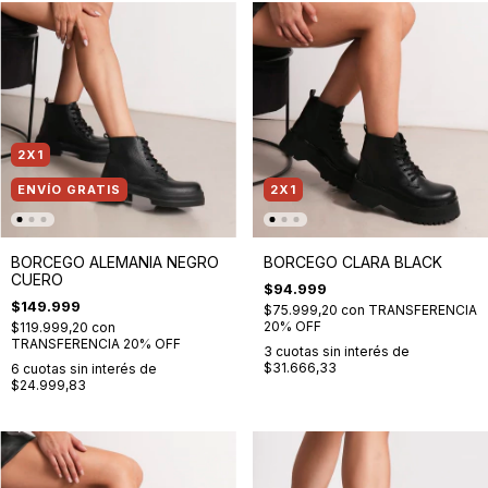
2X1
ENVÍO GRATIS
2X1
BORCEGO ALEMANIA NEGRO
BORCEGO CLARA BLACK
CUERO
$94.999
$149.999
$75.999,20
con
TRANSFERENCIA
20% OFF
$119.999,20
con
TRANSFERENCIA 20% OFF
3
cuotas sin interés de
$31.666,33
6
cuotas sin interés de
$24.999,83