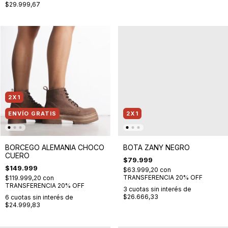
$29.999,67
2X1
ENVÍO GRATIS
2X1
BORCEGO ALEMANIA CHOCO
BOTA ZANY NEGRO
CUERO
$79.999
$149.999
$63.999,20
con
TRANSFERENCIA 20% OFF
$119.999,20
con
TRANSFERENCIA 20% OFF
3
cuotas sin interés de
$26.666,33
6
cuotas sin interés de
$24.999,83