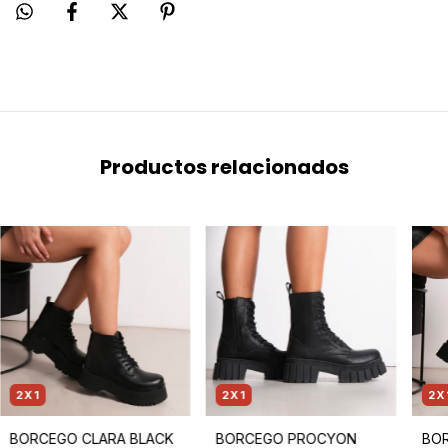
Productos relacionados
2X1
2X1
2X
BORCEGO CLARA BLACK
BORCEGO PROCYON
BOR