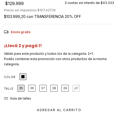
$129.999
3
cuotas sin interés de
$43.333
Precio sin impuestos
$107.437,19
$103.999,20
con
TRANSFERENCIA 20% OFF
Envío gratis
¡Llevá 2 y pagá 1!
Válido para este producto y todos los de la categoría: 2x1.
Podés combinar esta promoción con otros productos de la misma
categoría.
COLOR
35
36
37
38
39
40
TALLE
Guía de talles