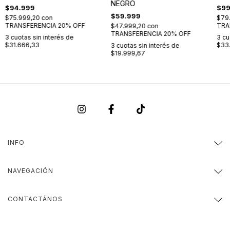
NEGRO
$94.999
$99
$59.999
$75.999,20
con
$79
TRANSFERENCIA 20% OFF
TRA
$47.999,20
con
TRANSFERENCIA 20% OFF
3
cuotas sin interés de
3
cu
$31.666,33
$33
3
cuotas sin interés de
$19.999,67
INFO
NAVEGACIÓN
CONTACTÁNOS