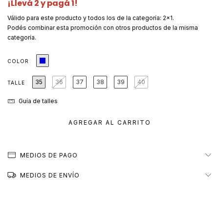
¡Llevá 2 y pagá 1!
Válido para este producto y todos los de la categoría: 2x1.
Podés combinar esta promoción con otros productos de la misma
categoría.
COLOR
35
36
37
38
39
40
TALLE
Guía de talles
MEDIOS DE PAGO
MEDIOS DE ENVÍO