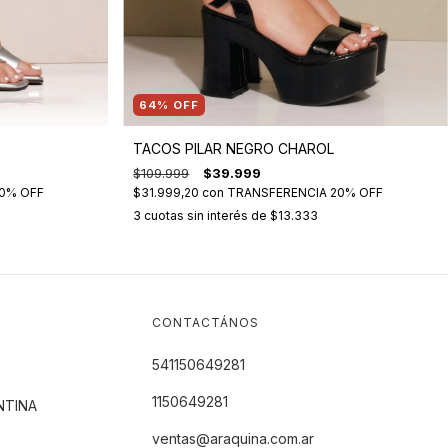
64
%
OFF
TACOS PILAR NEGRO CHAROL
$109.999
$39.999
0% OFF
$31.999,20
con
TRANSFERENCIA 20% OFF
3
cuotas sin interés de
$13.333
CONTACTÁNOS
541150649281
1150649281
NTINA
ventas@araquina.com.ar