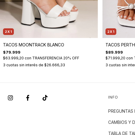
2X1
2X1
TACOS MOONTRACK BLANCO
TACOS PERTH
$79.999
$89.999
$63.999,20
con
TRANSFERENCIA 20% OFF
$71.999,20
con
3
cuotas sin interés de
$26.666,33
3
cuotas sin int
INFO
PREGUNTAS 
CAMBIOS Y 
TABLA DE TA