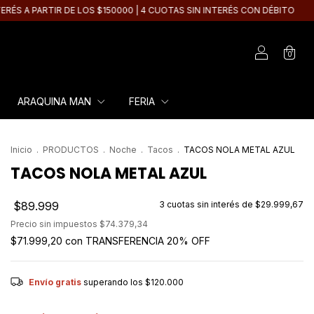
DE LOS $150000 | 4 CUOTAS SIN INTERÉS CON DÉBITO
2X1 EN TODA LA
0
ARAQUINA MAN
FERIA
Inicio
.
PRODUCTOS
.
Noche
.
Tacos
.
TACOS NOLA METAL AZUL
TACOS NOLA METAL AZUL
$89.999
3
cuotas sin interés de
$29.999,67
Precio sin impuestos
$74.379,34
$71.999,20
con
TRANSFERENCIA 20% OFF
Envío gratis
superando los
$120.000