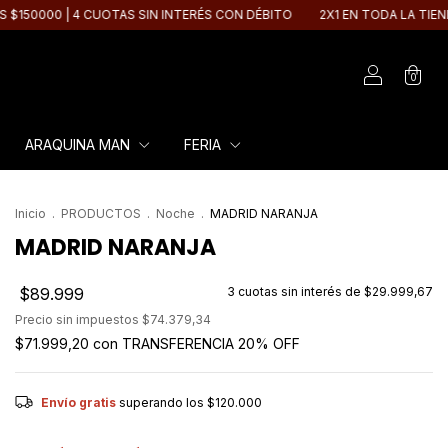
S SIN INTERÉS CON DÉBITO
2X1 EN TODA LA TIENDA | 20% OFF ABONAN
0
ARAQUINA MAN
FERIA
Inicio
.
PRODUCTOS
.
Noche
.
MADRID NARANJA
MADRID NARANJA
$89.999
3
cuotas sin interés de
$29.999,67
Precio sin impuestos
$74.379,34
$71.999,20
con
TRANSFERENCIA 20% OFF
Envío gratis
superando los
$120.000