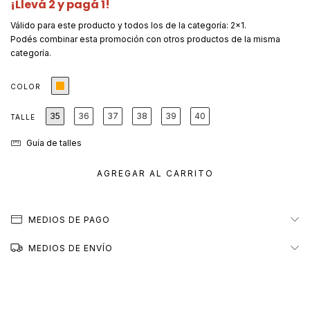
¡Llevá 2 y pagá 1!
Válido para este producto y todos los de la categoría: 2x1.
Podés combinar esta promoción con otros productos de la misma
categoría.
COLOR
35
36
37
38
39
40
TALLE
Guía de talles
MEDIOS DE PAGO
MEDIOS DE ENVÍO