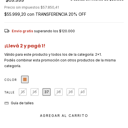
$69.999
Precio sin impuestos
$57.850,41
$55.999,20
con
TRANSFERENCIA 20% OFF
Envío gratis
superando los
$120.000
¡Llevá 2 y pagá 1!
Válido para este producto y todos los de la categoría: 2x1.
Podés combinar esta promoción con otros productos de la misma
categoría.
COLOR
35
36
37
38
39
40
TALLE
Guía de talles