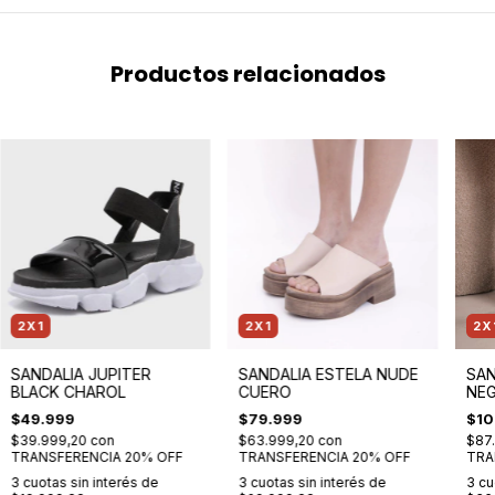
Productos relacionados
2X1
2X1
2X
SANDALIA JUPITER
SANDALIA ESTELA NUDE
SAN
BLACK CHAROL
CUERO
NE
$49.999
$79.999
$10
$39.999,20
con
$63.999,20
con
$87
TRANSFERENCIA 20% OFF
TRANSFERENCIA 20% OFF
TRA
3
cuotas sin interés de
3
cuotas sin interés de
3
cu