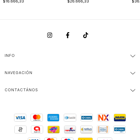
$16.666,33
$26.666,33
$36
INFO
NAVEGACIÓN
CONTACTÁNOS