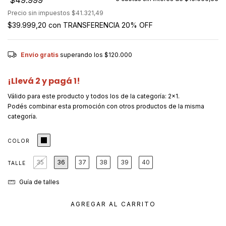
$49.999
Precio sin impuestos
$41.321,49
$39.999,20
con
TRANSFERENCIA 20% OFF
Envío gratis
superando los
$120.000
¡Llevá 2 y pagá 1!
Válido para este producto y todos los de la categoría: 2x1.
Podés combinar esta promoción con otros productos de la misma
categoría.
COLOR
35
36
37
38
39
40
TALLE
Guía de talles