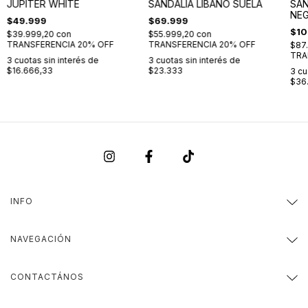
JUPITER WHITE
SANDALIA LIBANO SUELA
SAN
NE
$49.999
$69.999
$10
$39.999,20
con
$55.999,20
con
TRANSFERENCIA 20% OFF
TRANSFERENCIA 20% OFF
$87
TRA
3
cuotas sin interés de
3
cuotas sin interés de
$16.666,33
$23.333
3
cu
$36
INFO
NAVEGACIÓN
CONTACTÁNOS