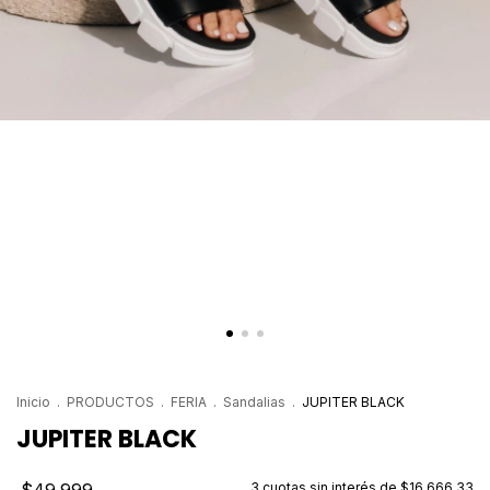
Inicio
.
PRODUCTOS
.
FERIA
.
Sandalias
.
JUPITER BLACK
JUPITER BLACK
3
cuotas sin interés de
$16.666,33