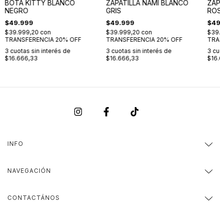
BOTA KITTY BLANCO
ZAPATILLA NAMI BLANCO
ZAP
NEGRO
GRIS
RO
$49.999
$49.999
$49
$39.999,20
con
$39.999,20
con
$39
TRANSFERENCIA 20% OFF
TRANSFERENCIA 20% OFF
TRA
3
cuotas sin interés de
3
cuotas sin interés de
3
cu
$16.666,33
$16.666,33
$16
INFO
NAVEGACIÓN
CONTACTÁNOS