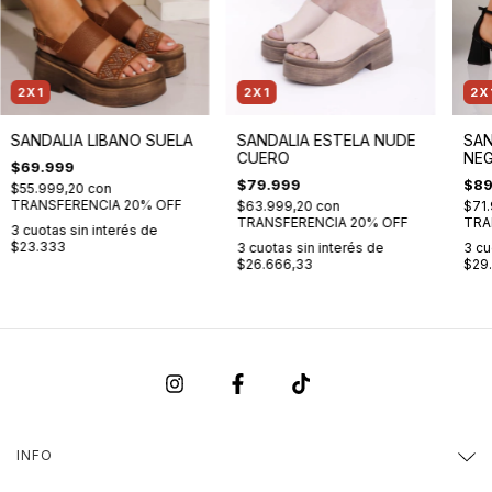
2X1
2X1
2X
SANDALIA LIBANO SUELA
SANDALIA ESTELA NUDE
SAN
CUERO
NE
$69.999
$79.999
$89
$55.999,20
con
TRANSFERENCIA 20% OFF
$63.999,20
con
$71
TRANSFERENCIA 20% OFF
TRA
3
cuotas sin interés de
$23.333
3
cuotas sin interés de
3
cu
$26.666,33
$29
INFO