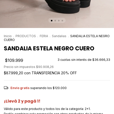
Inicio
.
PRODUCTOS
.
FERIA
.
Sandalias
.
SANDALIA ESTELA NEGRO
CUERO
SANDALIA ESTELA NEGRO CUERO
$109.999
3
cuotas sin interés de
$36.666,33
Precio sin impuestos
$90.908,26
$87.999,20
con
TRANSFERENCIA 20% OFF
Envío gratis
superando los
$120.000
¡Llevá 2 y pagá 1!
Válido para este producto y todos los de la categoría: 2x1.
Podés combinar esta promoción con otros productos de la misma