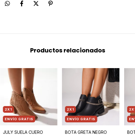
Productos relacionados
2X1
2X1
2X
ENVÍO GRATIS
ENVÍO GRATIS
EN
JULY SUELA CUERO
BOTA GRETA NEGRO
BOT