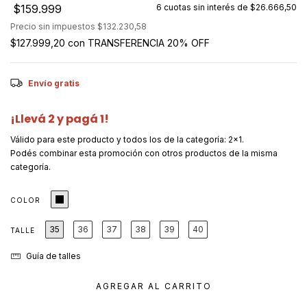
$159.999
6
cuotas sin interés de
$26.666,50
Precio sin impuestos
$132.230,58
$127.999,20
con
TRANSFERENCIA 20% OFF
Envío gratis
¡Llevá 2 y pagá 1!
Válido para este producto y todos los de la categoría: 2x1.
Podés combinar esta promoción con otros productos de la misma
categoría.
COLOR
35
36
37
38
39
40
TALLE
Guía de talles