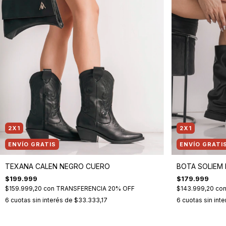
2X1
2X1
ENVÍO GRATIS
ENVÍO GRATI
TEXANA CALEN NEGRO CUERO
BOTA SOLIEM
$199.999
$179.999
$159.999,20
con
TRANSFERENCIA 20% OFF
$143.999,20
co
6
cuotas sin interés de
$33.333,17
6
cuotas sin int