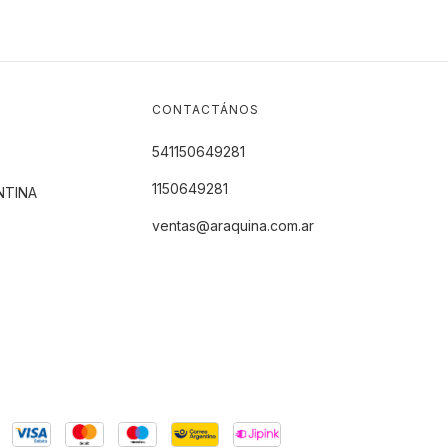
CONTACTÁNOS
541150649281
1150649281
NTINA
ventas@araquina.com.ar