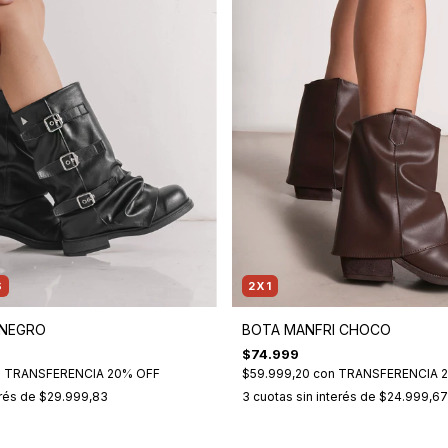
S
2X1
 NEGRO
BOTA MANFRI CHOCO
$74.999
n
TRANSFERENCIA 20% OFF
$59.999,20
con
TRANSFERENCIA 
erés de
$29.999,83
3
cuotas sin interés de
$24.999,67