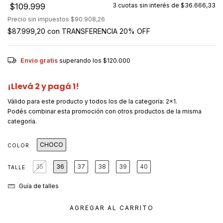
$109.999
3
cuotas sin interés de
$36.666,33
Precio sin impuestos
$90.908,26
$87.999,20
con
TRANSFERENCIA 20% OFF
Envío gratis
superando los
$120.000
¡Llevá 2 y pagá 1!
Válido para este producto y todos los de la categoría: 2x1.
Podés combinar esta promoción con otros productos de la misma
categoría.
CHOCO
COLOR
35
36
37
38
39
40
TALLE
Guía de talles