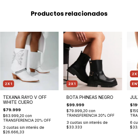
Productos relacionados
2X
2X1
2X1
EN
TEXANA RAYO V OFF
BOTA PHINEAS NEGRO
JUL
WHITE CUERO
$99.999
$19
$79.999
$79.999,20
con
$15
TRANSFERENCIA 20% OFF
TRA
$63.999,20
con
TRANSFERENCIA 20% OFF
3
cuotas sin interés de
6
cu
$33.333
$33.
3
cuotas sin interés de
$26.666,33