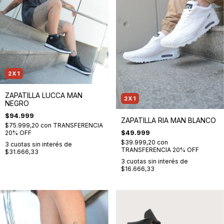
2X1
ZAPATILLA LUCCA MAN
2X1
NEGRO
$94.999
ZAPATILLA RIA MAN BLANCO
$75.999,20
con
TRANSFERENCIA
$49.999
20% OFF
$39.999,20
con
3
cuotas sin interés de
TRANSFERENCIA 20% OFF
$31.666,33
3
cuotas sin interés de
$16.666,33